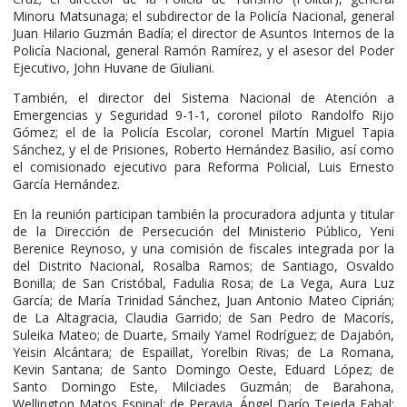
Minoru Matsunaga; el subdirector de la Policía Nacional, general
Juan Hilario Guzmán Badía; el director de Asuntos Internos de la
Policía Nacional, general Ramón Ramírez, y el asesor del Poder
Ejecutivo, John Huvane de Giuliani.
También, el director del Sistema Nacional de Atención a
Emergencias y Seguridad 9-1-1, coronel piloto Randolfo Rijo
Gómez; el de la Policía Escolar, coronel Martín Miguel Tapia
Sánchez, y el de Prisiones, Roberto Hernández Basilio, así como
el comisionado ejecutivo para Reforma Policial, Luis Ernesto
García Hernández.
En la reunión participan también la procuradora adjunta y titular
de la Dirección de Persecución del Ministerio Público, Yeni
Berenice Reynoso, y una comisión de fiscales integrada por la
del Distrito Nacional, Rosalba Ramos; de Santiago, Osvaldo
Bonilla; de San Cristóbal, Fadulia Rosa; de La Vega, Aura Luz
García; de María Trinidad Sánchez, Juan Antonio Mateo Ciprián;
de La Altagracia, Claudia Garrido; de San Pedro de Macorís,
Suleika Mateo; de Duarte, Smaily Yamel Rodríguez; de Dajabón,
Yeisin Alcántara; de Espaillat, Yorelbin Rivas; de La Romana,
Kevin Santana; de Santo Domingo Oeste, Eduard López; de
Santo Domingo Este, Milciades Guzmán; de Barahona,
Wellington Matos Espinal; de Peravia, Ángel Darío Tejeda Fabal;