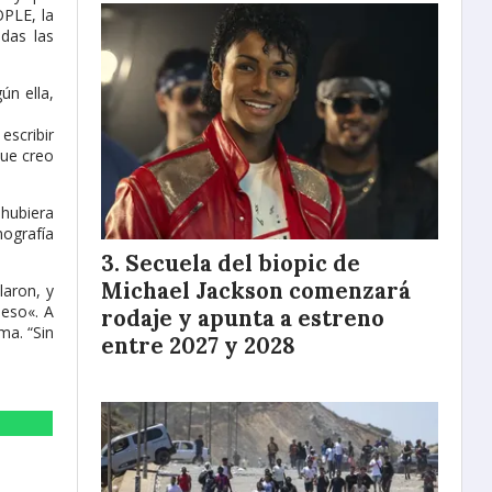
OPLE, la
das las
ún ella,
escribir
que creo
 hubiera
ografía
Secuela del biopic de
Michael Jackson comenzará
laron, y
 eso«. A
rodaje y apunta a estreno
ma. “Sin
entre 2027 y 2028