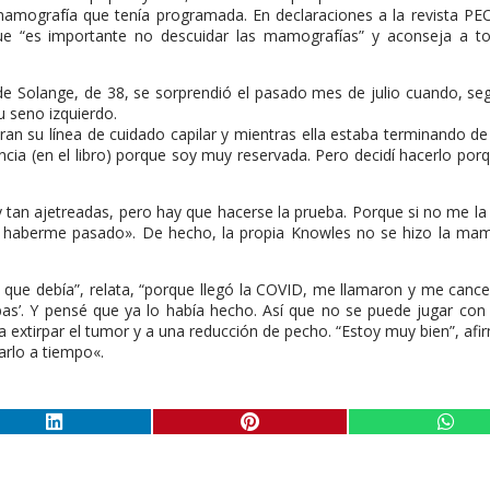
mamografía que tenía programada. En declaraciones a la revista PE
que “es importante no descuidar las mamografías” y aconseja a to
e Solange, de 38, se sorprendió el pasado mes de julio cuando, seg
 seno izquierdo.
an su línea de cuidado capilar y mientras ella estaba terminando de 
ncia (en el libro) porque soy muy reservada. Pero decidí hacerlo por
tan ajetreadas, pero hay que hacerse la prueba. Porque si no me la
 haberme pasado». De hecho, la propia Knowles no se hizo la mam
 que debía”, relata, “porque llegó la COVID, me llamaron y me cance
s’. Y pensé que ya lo había hecho. Así que no se puede jugar con
 extirpar el tumor y a una reducción de pecho. “Estoy muy bien”, afir
arlo a tiempo«.