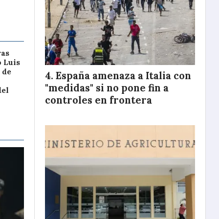
ras
o Luis
 de
España amenaza a Italia con
"medidas" si no pone fin a
del
controles en frontera