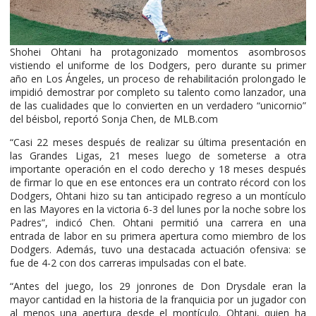
Shohei Ohtani ha protagonizado momentos asombrosos
vistiendo el uniforme de los Dodgers, pero durante su primer
año en Los Ángeles, un proceso de rehabilitación prolongado le
impidió demostrar por completo su talento como lanzador, una
de las cualidades que lo convierten en un verdadero “unicornio”
del béisbol, reportó Sonja Chen, de MLB.com
“Casi 22 meses después de realizar su última presentación en
las Grandes Ligas, 21 meses luego de someterse a otra
importante operación en el codo derecho y 18 meses después
de firmar lo que en ese entonces era un contrato récord con los
Dodgers, Ohtani hizo su tan anticipado regreso a un montículo
en las Mayores en la victoria 6-3 del lunes por la noche sobre los
Padres”, indicó Chen. Ohtani permitió una carrera en una
entrada de labor en su primera apertura como miembro de los
Dodgers. Además, tuvo una destacada actuación ofensiva: se
fue de 4-2 con dos carreras impulsadas con el bate.
“Antes del juego, los 29 jonrones de Don Drysdale eran la
mayor cantidad en la historia de la franquicia por un jugador con
al menos una apertura desde el montículo. Ohtani, quien ha