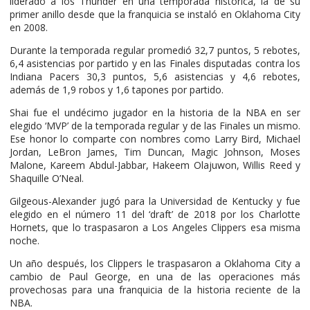
liderado a los Thunder en una temporada histórica, la de su
primer anillo desde que la franquicia se instaló en Oklahoma City
en 2008.
Durante la temporada regular promedió 32,7 puntos, 5 rebotes,
6,4 asistencias por partido y en las Finales disputadas contra los
Indiana Pacers 30,3 puntos, 5,6 asistencias y 4,6 rebotes,
además de 1,9 robos y 1,6 tapones por partido.
Shai fue el undécimo jugador en la historia de la NBA en ser
elegido ‘MVP’ de la temporada regular y de las Finales un mismo.
Ese honor lo comparte con nombres como Larry Bird, Michael
Jordan, LeBron James, Tim Duncan, Magic Johnson, Moses
Malone, Kareem Abdul-Jabbar, Hakeem Olajuwon, Willis Reed y
Shaquille O’Neal.
Gilgeous-Alexander jugó para la Universidad de Kentucky y fue
elegido en el número 11 del ‘draft’ de 2018 por los Charlotte
Hornets, que lo traspasaron a Los Angeles Clippers esa misma
noche.
Un año después, los Clippers le traspasaron a Oklahoma City a
cambio de Paul George, en una de las operaciones más
provechosas para una franquicia de la historia reciente de la
NBA.