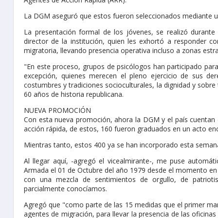
La DGM aseguró que estos fueron seleccionados mediante un r
La presentación formal de los jóvenes, se realizó durante
director de la institución, quien les exhortó a responder co
migratoria, llevando presencia operativa incluso a zonas estr
"En este proceso, grupos de psicólogos han participado para 
excepción, quienes merecen el pleno ejercicio de sus dere
costumbres y tradiciones socioculturales, la dignidad y sobre
60 años de historia republicana.
NUEVA PROMOCIÓN
Con esta nueva promoción, ahora la DGM y el país cuentan 
acción rápida, de estos, 160 fueron graduados en un acto enc
Mientras tanto, estos 400 ya se han incorporado esta semana a
Al llegar aquí, -agregó el vicealmirante-, me puse automá
Armada el 01 de Octubre del año 1979 desde el momento en que
con una mezcla de sentimientos de orgullo, de patrio
parcialmente conocíamos.
Agregó que "como parte de las 15 medidas que el primer man
agentes de migración, para llevar la presencia de las oficinas