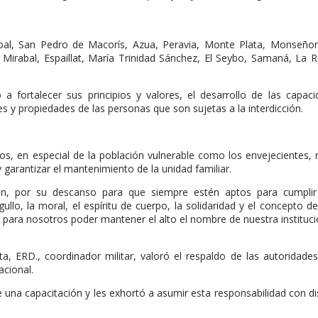
bal, San Pedro de Macorís, Azua, Peravia, Monte Plata, Monseñor
irabal, Espaillat, María Trinidad Sánchez, El Seybo, Samaná, La 
 a fortalecer sus principios y valores, el desarrollo de las capac
s y propiedades de las personas que son sujetas a la interdicción.
s, en especial de la población vulnerable como los envejecientes,
garantizar el mantenimiento de la unidad familiar.
ón, por su descanso para que siempre estén aptos para cumplir
, la moral, el espíritu de cuerpo, la solidaridad y el concepto de
 para nosotros poder mantener el alto el nombre de nuestra instituci
ta, ERD., coordinador militar, valoró el respaldo de las autoridade
acional.
una capacitación y les exhortó a asumir esta responsabilidad con dis