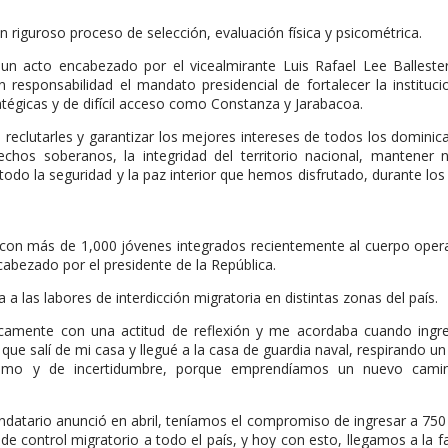
iguroso proceso de selección, evaluación física y psicométrica.
 un acto encabezado por el vicealmirante Luis Rafael Lee Balleste
n responsabilidad el mandato presidencial de fortalecer la instituci
atégicas y de difícil acceso como Constanza y Jarabacoa.
reclutarles y garantizar los mejores intereses de todos los dominic
chos soberanos, la integridad del territorio nacional, mantener 
 todo la seguridad y la paz interior que hemos disfrutado, durante los
con más de 1,000 jóvenes integrados recientemente al cuerpo oper
abezado por el presidente de la República.
 las labores de interdicción migratoria en distintas zonas del país.
ticamente con una actitud de reflexión y me acordaba cuando ingr
 salí de mi casa y llegué a la casa de guardia naval, respirando un
tismo y de incertidumbre, porque emprendíamos un nuevo cami
datario anunció en abril, teníamos el compromiso de ingresar a 75
 de control migratorio a todo el país, y hoy con esto, llegamos a la fa