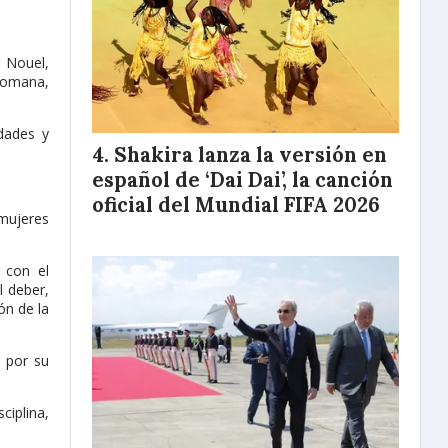
 Nouel,
Romana,
idades y
Shakira lanza la versión en
español de ‘Dai Dai’, la canción
oficial del Mundial FIFA 2026
 mujeres
 con el
l deber,
ón de la
s por su
ciplina,