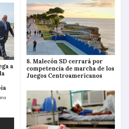
Malecón SD cerrará por
ega a
competencia de marcha de los
la
Juegos Centroamericanos
ia
tana