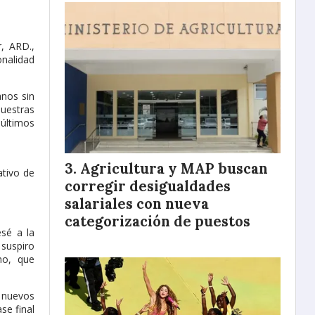
r, ARD.,
onalidad
anos sin
nuestras
 últimos
Agricultura y MAP buscan
ativo de
corregir desigualdades
salariales con nueva
categorización de puestos
esé a la
 suspiro
no, que
0 nuevos
se final