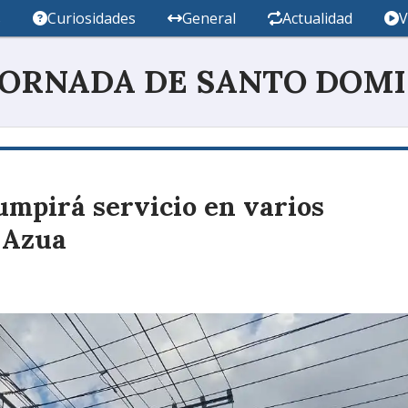
s
Curiosidades
General
Actualidad
V
JORNADA DE SANTO DOM
umpirá servicio en varios
 Azua