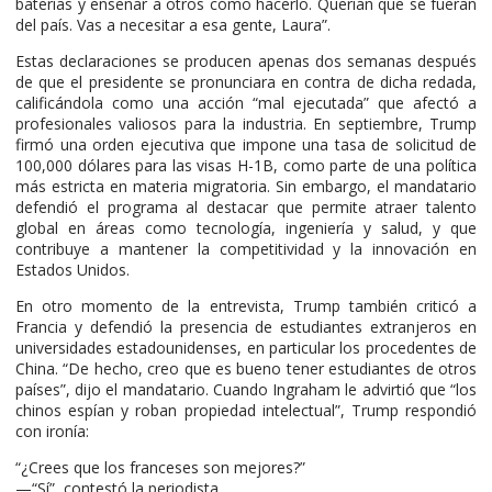
baterías y enseñar a otros cómo hacerlo. Querían que se fueran
del país. Vas a necesitar a esa gente, Laura”.
Estas declaraciones se producen apenas dos semanas después
de que el presidente se pronunciara en contra de dicha redada,
calificándola como una acción “mal ejecutada” que afectó a
profesionales valiosos para la industria. En septiembre, Trump
firmó una orden ejecutiva que impone una tasa de solicitud de
100,000 dólares para las visas H-1B, como parte de una política
más estricta en materia migratoria. Sin embargo, el mandatario
defendió el programa al destacar que permite atraer talento
global en áreas como tecnología, ingeniería y salud, y que
contribuye a mantener la competitividad y la innovación en
Estados Unidos.
En otro momento de la entrevista, Trump también criticó a
Francia y defendió la presencia de estudiantes extranjeros en
universidades estadounidenses, en particular los procedentes de
China. “De hecho, creo que es bueno tener estudiantes de otros
países”, dijo el mandatario. Cuando Ingraham le advirtió que “los
chinos espían y roban propiedad intelectual”, Trump respondió
con ironía:
“¿Crees que los franceses son mejores?”
—“Sí”, contestó la periodista.