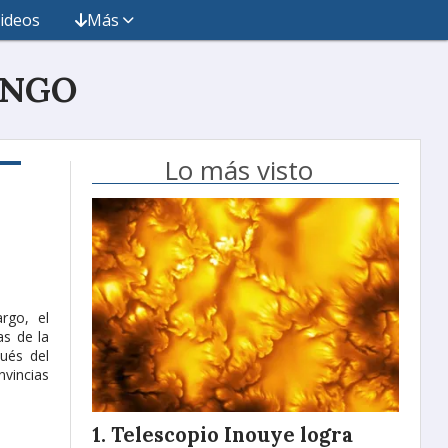
ideos
Más
INGO
Lo más visto
rgo, el
as de la
ués del
nvincias
Telescopio Inouye logra