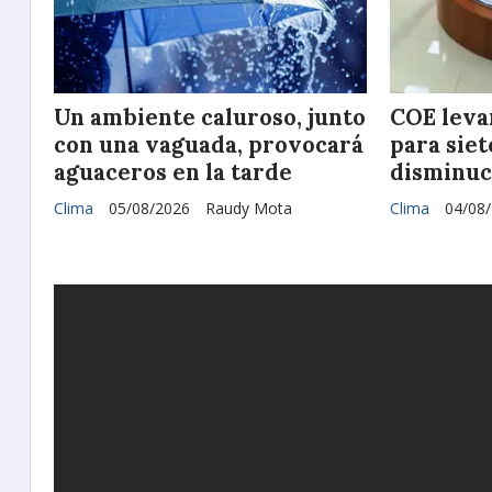
Un ambiente caluroso, junto
COE leva
con una vaguada, provocará
para siet
aguaceros en la tarde
disminuci
Clima
05/08/2026
Raudy Mota
Clima
04/08