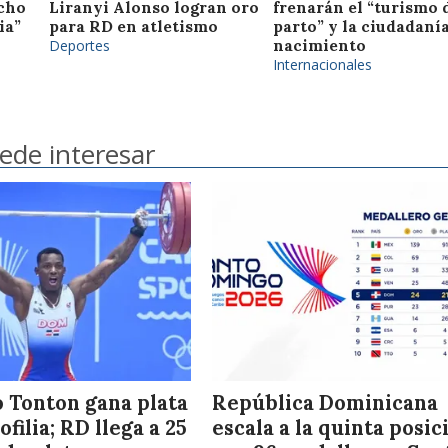
cho
Liranyi Alonso logran oro
frenarán el “turismo 
ia”
para RD en atletismo
parto” y la ciudadaní
Deportes
nacimiento
Internacionales
ede interesar
o Tonton gana plata
República Dominicana
filia; RD llega a 25
escala a la quinta posic