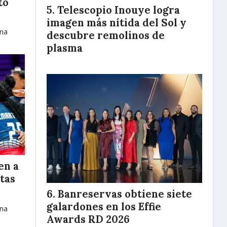
to
Telescopio Inouye logra
imagen más nítida del Sol y
ana
descubre remolinos de
plasma
en a
tas
Banreservas obtiene siete
galardones en los Effie
ana
Awards RD 2026