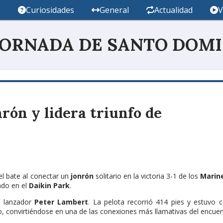
s
Curiosidades
General
Actualidad
V
JORNADA DE SANTO DOM
rón y lidera triunfo de
el bate al conectar un
jonrón
solitario en la victoria 3-1 de los
Marin
ado en el
Daikin Park
.
l lanzador
Peter Lambert
. La pelota recorrió 414 pies y estuvo 
rdo, convirtiéndose en una de las conexiones más llamativas del encuen