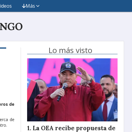
ideos
Más
INGO
Lo más visto
eros de
cerca de
tro.
La OEA recibe propuesta de