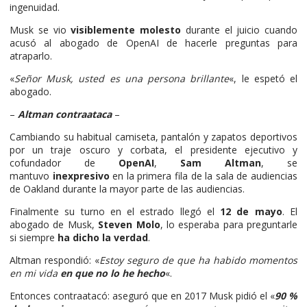
ingenuidad.
Musk se vio
visiblemente molesto
durante el juicio cuando
acusó al abogado de OpenAI de hacerle preguntas para
atraparlo.
«
Señor Musk, usted es una persona brillante
«, le espetó el
abogado.
–
Altman contraataca
–
Cambiando su habitual camiseta, pantalón y zapatos deportivos
por un traje oscuro y corbata, el presidente ejecutivo y
cofundador de
OpenAI
,
Sam Altman
, se
mantuvo
inexpresivo
en la primera fila de la sala de audiencias
de Oakland durante la mayor parte de las audiencias.
Finalmente su turno en el estrado llegó el
12 de mayo
. El
abogado de Musk,
Steven Molo
, lo esperaba para preguntarle
si siempre
ha dicho la verdad
.
Altman respondió: «
Estoy seguro de que ha habido momentos
en mi vida
en que no lo he hecho
«.
Entonces contraatacó: aseguró que en 2017 Musk pidió el «
90 %