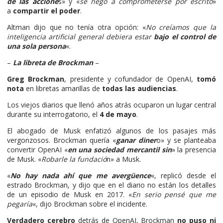
de las accione
s» y «
se negó a comprometerse por escrito
»
a
compartir el poder
.
Altman dijo que no tenía otra opción: «
No creíamos que la
inteligencia artificial general debiera estar
bajo el control de
una sola persona
«.
–
La libreta de Brockman
–
Greg Brockman
, presidente y cofundador de OpenAI,
tomó
nota
en libretas amarillas de
todas las audiencias
.
Los viejos diarios que llenó años atrás ocuparon un lugar central
durante su interrogatorio, el
4 de mayo
.
El abogado de Musk enfatizó algunos de los pasajes más
vergonzosos. Brockman quería «
ganar diner
o» y se planteaba
convertir OpenAI «
en una sociedad mercantil sin
» la presencia
de Musk. «
Robarle la fundació
n» a Musk.
«
No hay nada ahí que me avergüence
«, replicó desde el
estrado Brockman, y dijo que en el diario no están los detalles
de un episodio de Musk en 2017. «
En serio pensé que me
pegaría
«, dijo Brockman sobre el incidente.
Verdadero cerebro
detrás de OpenAI, Brockman
no puso ni