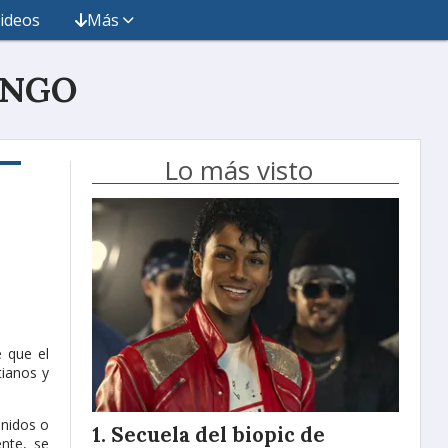
ideos
Más
INGO
Lo más visto
e que el
tianos y
enidos o
Secuela del biopic de
nte, se