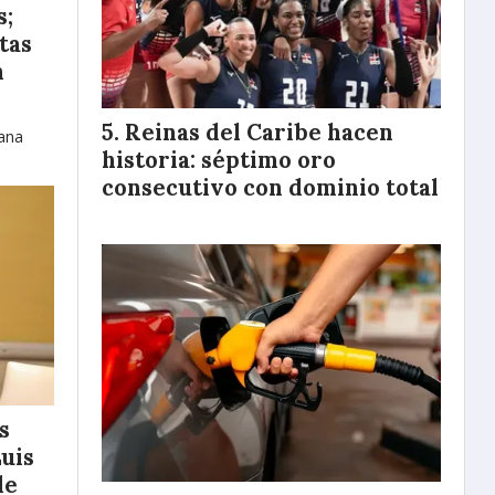
s;
tas
n
Reinas del Caribe hacen
tana
historia: séptimo oro
consecutivo con dominio total
s
Luis
de