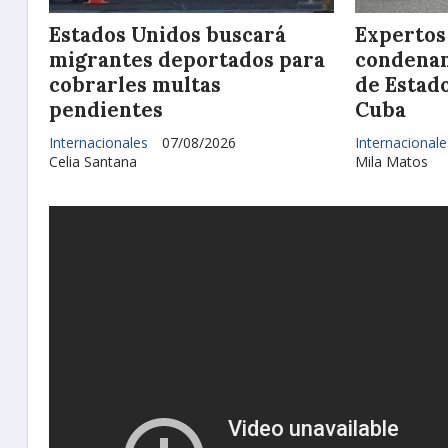
Estados Unidos buscará
Expertos
migrantes deportados para
condenan
cobrarles multas
de Estad
pendientes
Cuba
Internacionales
07/08/2026
Internacionale
Celia Santana
Mila Matos