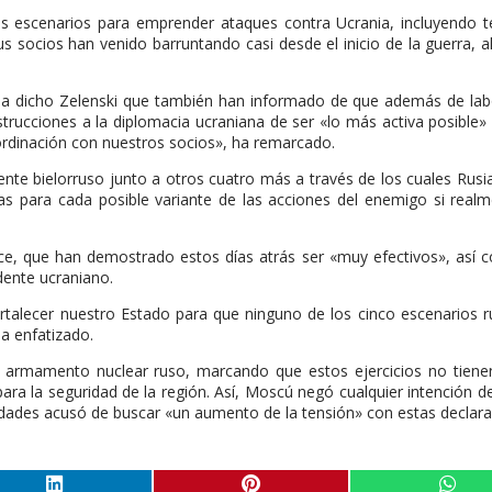
s escenarios para emprender ataques contra Ucrania, incluyendo te
sus socios han venido barruntando casi desde el inicio de la guerra, 
ha dicho Zelenski que también han informado de que además de lab
trucciones a la diplomacia ucraniana de ser «lo más activa posible»
ordinación con nuestros socios», ha remarcado.
nte bielorruso junto a otros cuatro más a través de los cuales Rusi
as para cada posible variante de las acciones del enemigo si real
ce, que han demostrado estos días atrás ser «muy efectivos», así
dente ucraniano.
ortalecer nuestro Estado para que ninguno de los cinco escenarios 
ha enfatizado.
n armamento nuclear ruso, marcando que estos ejercicios no tien
 la seguridad de la región. Así, Moscú negó cualquier intención de 
oridades acusó de buscar «un aumento de la tensión» con estas declara