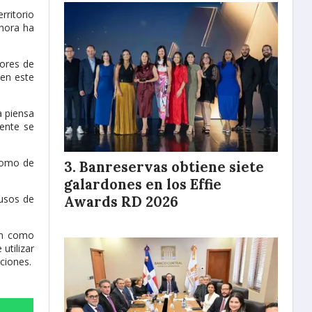
rritorio
ahora ha
ores de
 en este
a piensa
mente se
 como de
Banreservas obtiene siete
galardones en los Effie
rusos de
Awards RD 2026
en como
utilizar
ciones.