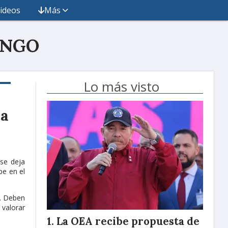
ideos
Más
INGO
Lo más visto
ra
 se deja
pe en el
a. Deben
 valorar
La OEA recibe propuesta de