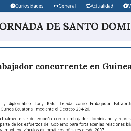
s
Curiosidades
General
Actualidad
V
JORNADA DE SANTO DOM
mbajador concurrente en Guine
sta y diplomático Tony Raful Tejada como Embajador Extraordi
 Guinea Ecuatorial, mediante el Decreto 284-26.
 actualmente se desempeña como embajador dominicano y repres
rte de los esfuerzos del Gobierno para fortalecer las relaciones bil
a mantiene vínculos diplomáticos oficiales desde 2007.