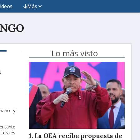
ideos
Más
INGO
Lo más visto
a
nario y
entante
aterales
La OEA recibe propuesta de