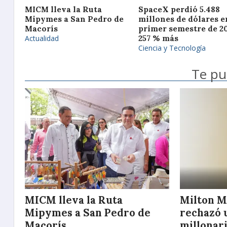
MICM lleva la Ruta
SpaceX perdió 5.488
Mipymes a San Pedro de
millones de dólares e
Macorís
primer semestre de 20
Actualidad
257 % más
Ciencia y Tecnología
Te pu
MICM lleva la Ruta
Milton M
Mipymes a San Pedro de
rechazó 
Macorís
millonar