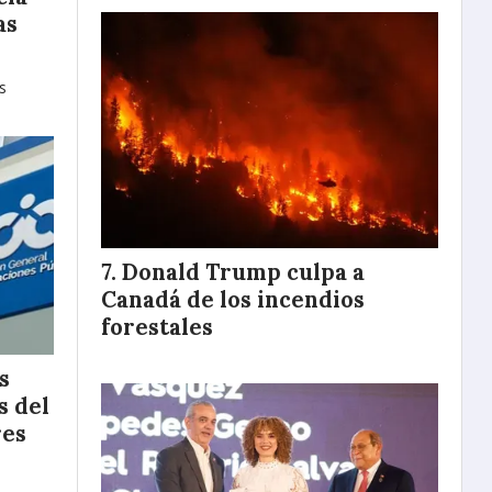
as
s
Donald Trump culpa a
Canadá de los incendios
forestales
s
s del
res