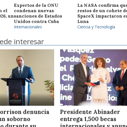
Expertos de la ONU
La NASA confirma que
n el
condenan nuevas
restos de un cohete d
26, un
sanciones de Estados
SpaceX impactaron en
Unidos contra Cuba
Luna
Internacionales
Ciencia y Tecnología
ede interesar
orrison denuncia
Presidente Abinader
un soborno
entrega 1,500 becas
io durante su
internacionales y anun