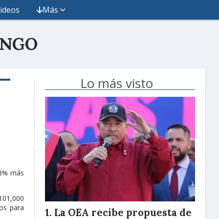
ideos
Más
INGO
Lo más visto
 93% más
$101,000
os para
La OEA recibe propuesta de