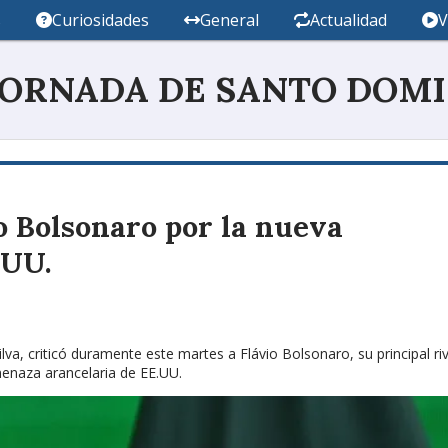
s
Curiosidades
General
Actualidad
V
JORNADA DE SANTO DOM
io Bolsonaro por la nueva
.UU.
ilva, criticó duramente este martes a Flávio Bolsonaro, su principal ri
menaza arancelaria de EE.UU.