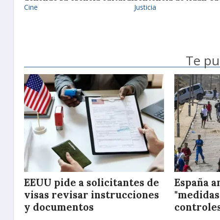
Cine
Justicia
Te pu
EEUU pide a solicitantes de
España am
visas revisar instrucciones
"medidas"
y documentos
controle