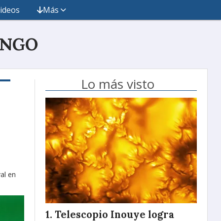
ideos
Más
INGO
Lo más visto
val en
Telescopio Inouye logra