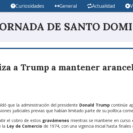
s
Curiosidades
General
Actualidad
V
JORNADA DE SANTO DOM
riza a Trump a mantener arance
ldó que la administración del presidente
Donald Trump
continúe a
iones judiciales previas que habían limitado parte de su política comer
itir el cobro de estos
gravámenes
mientras se mantiene en curso el 
 la
Ley de Comercio
de 1974, con una vigencia inicial hasta finales d