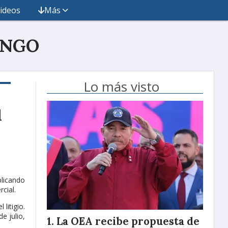
ideos
Más
INGO
Lo más visto
l
plicando
cial.
litigio.
e julio,
La OEA recibe propuesta de