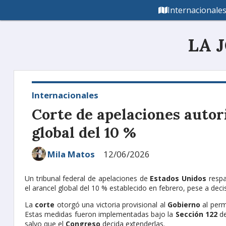
Internacionale
LA 
Internacionales
Corte de apelaciones auto
global del 10 %
Mila Matos
12/06/2026
Un tribunal federal de apelaciones de
Estados Unidos
respa
el arancel global del 10 % establecido en febrero, pese a decis
La
corte
otorgó una victoria provisional al
Gobierno
al perm
Estas medidas fueron implementadas bajo la
Sección 122
de
salvo que el
Congreso
decida extenderlas.