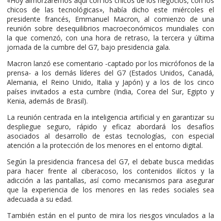
«Hoy almorzaremos aquí con los chicos de los negocios, con los
chicos de las tecnológicas», había dicho este miércoles el
presidente francés, Emmanuel Macron, al comienzo de una
reunión sobre desequilibrios macroeconómicos mundiales con
la que comenzó, con una hora de retraso, la tercera y última
jornada de la cumbre del G7, bajo presidencia gala.
Macron lanzó ese comentario -captado por los micrófonos de la
prensa- a los demás líderes del G7 (Estados Unidos, Canadá,
Alemania, el Reino Unido, Italia y Japón) y a los de los cinco
países invitados a esta cumbre (India, Corea del Sur, Egipto y
Kenia, además de Brasil).
La reunión centrada en la inteligencia artificial y en garantizar su
despliegue seguro, rápido y eficaz abordará los desafíos
asociados al desarrollo de estas tecnologías, con especial
atención a la protección de los menores en el entorno digital.
Según la presidencia francesa del G7, el debate busca medidas
para hacer frente al ciberacoso, los contenidos ilícitos y la
adicción a las pantallas, así como mecanismos para asegurar
que la experiencia de los menores en las redes sociales sea
adecuada a su edad.
También están en el punto de mira los riesgos vinculados a la