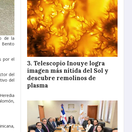
o de la
o Benito
s por el
Telescopio Inouye logra
imagen más nítida del Sol y
ctor del
descubre remolinos de
tivo del
plasma
 Heredia
Salomón,
inicana,