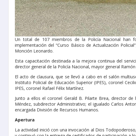
Un total de 107 miembros de la Policía Nacional han fo
implementación del “Curso Básico de Actualización Policial
Monción Leonardo.
Esta capacitación destinada a la mejora continua del servici
director general de la Policía Nacional, mayor general Ramó
El acto de clausura, que se llevó a cabo en el salón multiuso
Instituto Policial de Educación Superior (IPES), coronel Cec
IPES, coronel Rafael Félix Martínez.
Junto a ellos el coronel Gerald B. Pilarte Brea, director de
Méndez, subdirector Administrativo; el igualado Carlos Ant
encargada División de Recursos Humanos.
Apertura
La actividad inició con una invocación al Dios Todopoderoso
y continuó con la entrega de certificados de participación a l