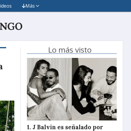
ideos
Más
INGO
Lo más visto
a
J Balvin es señalado por