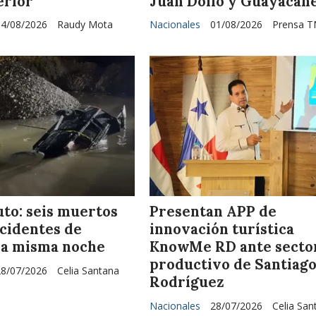
erior
Juan Dolio y Guayacan
04/08/2026
Raudy Mota
Nacionales
01/08/2026
Prensa T
uto: seis muertos
Presentan APP de
ccidentes de
innovación turística
 la misma noche
KnowMe RD ante secto
productivo de Santiag
28/07/2026
Celia Santana
Rodríguez
Nacionales
28/07/2026
Celia San