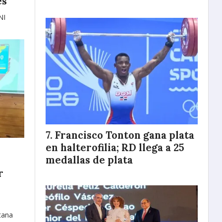
es
NI
Francisco Tonton gana plata
en halterofilia; RD llega a 25
medallas de plata
r
o
tana