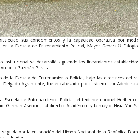
rtalecido sus conocimientos y la capacidad operativa por medi
”, en la Escuela de Entrenamiento Policial, Mayor General®️ Eulogi
o institucional se desarrolló siguiendo los lineamientos establecido
n Antonio Guzmán Peralta.
 de la Escuela de Entrenamiento Policial, bajo las directrices del re
ilio Delgado Agramonte, fue encabezado por el vicerrector Administra
 la Escuela de Entrenamiento Policial, el teniente coronel Heriberto
onio German Asencio, subdirector Académico y la mayor Elisia Yan 
, seguida por la entonación del Himno Nacional de la República Dom
os graduados.