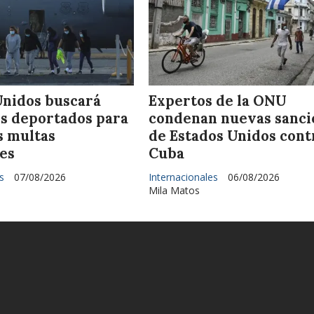
Unidos buscará
Expertos de la ONU
s deportados para
condenan nuevas sanci
s multas
de Estados Unidos cont
es
Cuba
s
07/08/2026
Internacionales
06/08/2026
Mila Matos