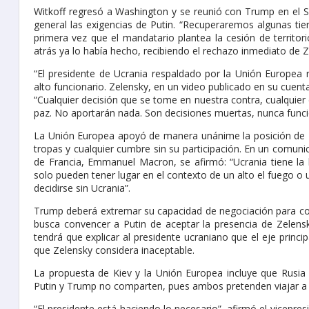
Witkoff regresó a Washington y se reunió con Trump en el S
general las exigencias de Putin. “Recuperaremos algunas tie
primera vez que el mandatario plantea la cesión de territo
atrás ya lo había hecho, recibiendo el rechazo inmediato de 
“El presidente de Ucrania respaldado por la Unión Europea re
alto funcionario. Zelensky, en un video publicado en su cuenta
“Cualquier decisión que se tome en nuestra contra, cualquier
paz. No aportarán nada. Son decisiones muertas, nunca funci
La Unión Europea apoyó de manera unánime la posición de Z
tropas y cualquier cumbre sin su participación. En un comunic
de Francia, Emmanuel Macron, se afirmó: “Ucrania tiene la li
solo pueden tener lugar en el contexto de un alto el fuego o 
decidirse sin Ucrania”.
Trump deberá extremar su capacidad de negociación para conci
busca convencer a Putin de aceptar la presencia de Zelens
tendrá que explicar al presidente ucraniano que el eje princip
que Zelensky considera inaceptable.
La propuesta de Kiev y la Unión Europea incluye que Rusia d
Putin y Trump no comparten, pues ambos pretenden viajar a 
“El presidente está haciendo lo necesario”, afirmó el vicepre