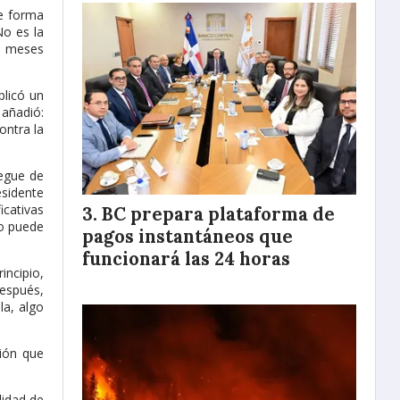
de forma
No es la
ra meses
plicó un
 añadió:
ontra la
iegue de
esidente
icativas
BC prepara plataforma de
no puede
pagos instantáneos que
funcionará las 24 horas
incipio,
Después,
la, algo
ción que
lidad de