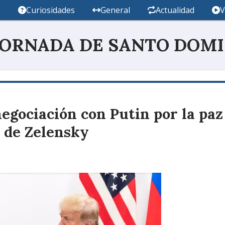
s
Curiosidades
General
Actualidad
V
JORNADA DE SANTO DOM
gociación con Putin por la paz
 de Zelensky