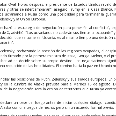
alón Oval. Horas después, el presidente de Estados Unidos reveló 
rras y otras se intercambiarán”, aseguró Trump en la Casa Blanca. 
rios ucranianos a Rusia como una posibilidad para terminar la guer
Zelensky y la Unión Europea.
chazó la estrategia de negociación para poner fin al conflicto”, ex
 de X, advirtió: “Los ucranianos no cederán sus tierras al ocupante” y
 decisión que se tome sin Ucrania, es al mismo tiempo una decisión c
onarán”.
elensky, rechazando la anexión de las regiones ocupadas, el despl
ado firmado por la primera ministra de Italia, Giorgia Meloni, y el pr
bertad de decidir sobre su propio destino. Las negociaciones signif
una reducción de las hostilidades. El camino hacia la paz en Ucrania 
liar las posiciones de Putin, Zelensky y sus aliados europeos. En pr
ky en la cumbre de Alaska prevista para el viernes 15 de agosto. 
al de la negociación será la cesión de territorios que Rusia ya contro
eclare un cese del fuego antes de iniciar cualquier diálogo, condi
Alaska con una tregua de hecho, pero sin un acuerdo formal previo.
sidente de Estados Unidos, JD Vance, al ser consultado sobre la posibi