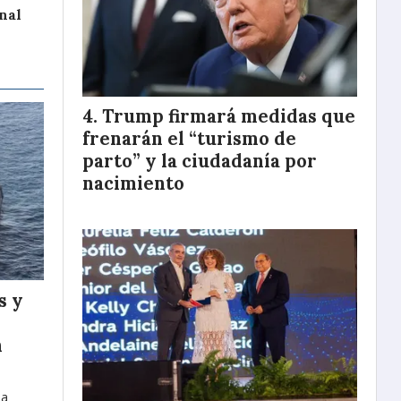
nal
Trump firmará medidas que
frenarán el “turismo de
parto” y la ciudadanía por
nacimiento
s y
n
na