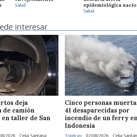
s
Salud
epidemiológica nacio
Salud
ede interesar
rtos deja
Cinco personas muerta
n de camión
41 desaparecidas por
en taller de San
incendio de un ferry e
l
Indonesia
08/2026
Celia Santana
Trágicas
02/08/2026
Celia Santa