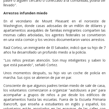
padre o alguien cercano o conectado a la comunidad, podría ser
llevado".
Arrestos infunden miedo
En el vecindario de Mount Pleasant en el noroeste de
Washington, donde casas adosadas de un millón de dólares y
apartamentos asequibles de familias inmigrantes comparten las
mismas calles arboladas, los agentes federales se convirtieron
en una vista común y los vecinos documentaron varios arrestos.
Raúl Cortez, un inmigrante de El Salvador, indicó que su hijo de 7
años ha desarrollado un profundo miedo a la policía.
"Los niños prestan atención. Son muy inteligentes y saben lo
que está pasando", señaló Cortez.
Unos momentos después, su hijo vio un coche de policía en
marcha. Sus ojos se abrieron de par en par.
Consciente de que algunos padres tenían miedo de salir de casa,
los voluntarios comenzaron a organizar "autobuses a pie" para
acompañar a grupos de niños a pie desde los edificios de
apartamentos hasta las escuelas. Fuera de la Escuela Primaria
Bancroft, que enseña a estudiantes en inglés y español, los
voluntarios están apostados en las esquinas de las calles con