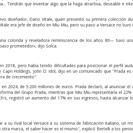
cia... Tendrán que inventar algo que la haga atractiva, deseable e int
vo diseñador, Dario Vitale, quien presentó su primera colección du
tale era jefe de diseño en Miu Miu, pero su paso a Versace no tuvo 
.
í —una colorida y reveladora reminiscencia de los años 80— tuvo u
paso prometedor», dijo Solca.
 2018, pero había tenido dificultades para posicionar el perfil aud
 de Capri Holdings, John D. Idol, dijo en un comunicado que "Prada es 
era de crecimiento".
 en 2024, de 5.200 millones de euros. Prada declaró, al anunciar el
proforma del Grupo Prada, mientras que Miu Miu representaría el 22%
ch's, registró un aumento del 17% en sus ingresos, hasta alcanzar l
r a su rival local Versace a su sistema de fabricación italiano, un m
 otra marca, el saber hacer es el mismo", explicó Bertelli a los period