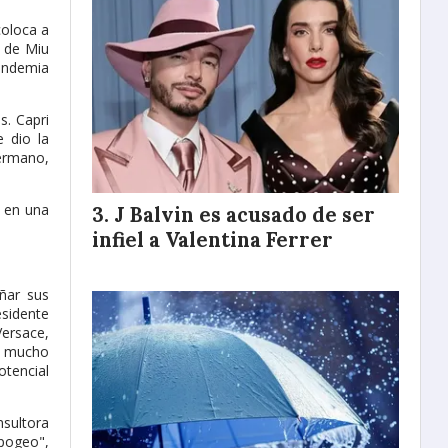
coloca a
l de Miu
andemia
s. Capri
e dio la
hermano,
ó en una
J Balvin es acusado de ser
infiel a Valentina Ferrer
ñar sus
esidente
Versace,
e mucho
otencial
nsultora
apogeo",