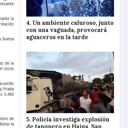
eresante
rante la
Un ambiente caluroso, junto
relación
con una vaguada, provocará
aguaceros en la tarde
na buena
az de la
el socio
 acuerdo
 y Prada
os 5.400
Policía investiga explosión
otivo de
istas la
de tanquero en Haina, San