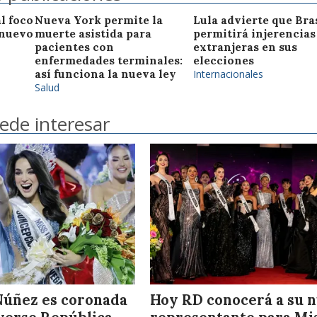
l foco
Nueva York permite la
Lula advierte que Bra
 nuevo
muerte asistida para
permitirá injerencias
pacientes con
extranjeras en sus
enfermedades terminales:
elecciones
así funciona la nueva ley
Internacionales
Salud
ede interesar
Núñez es coronada
Hoy RD conocerá a su 