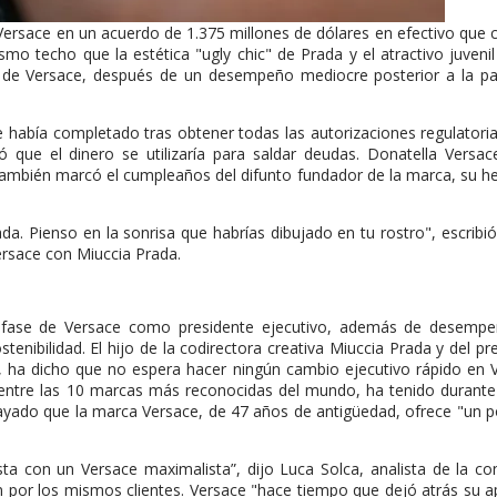
Versace en un acuerdo de 1.375 millones de dólares en efectivo que 
mo techo que la estética "ugly chic" de Prada y el atractivo juveni
a de Versace, después de un desempeño mediocre posterior a la p
.
había completado tras obtener todas las autorizaciones regulatoria
 que el dinero se utilizaría para saldar deudas. Donatella Versac
 también marcó el cumpleaños del difunto fundador de la marca, su 
ada. Pienso en la sonrisa que habrías dibujado en tu rostro", escribi
ersace con Miuccia Prada.
ima fase de Versace como presidente ejecutivo, además de desempe
enibilidad. El hijo de la codirectora creativa Miuccia Prada y del pr
, ha dicho que no espera hacer ningún cambio ejecutivo rápido en 
entre las 10 marcas más reconocidas del mundo, ha tenido durant
yado que la marca Versace, de 47 años de antigüedad, ofrece "un p
ta con un Versace maximalista”, dijo Luca Solca, analista de la co
n por los mismos clientes. Versace "hace tiempo que dejó atrás su 