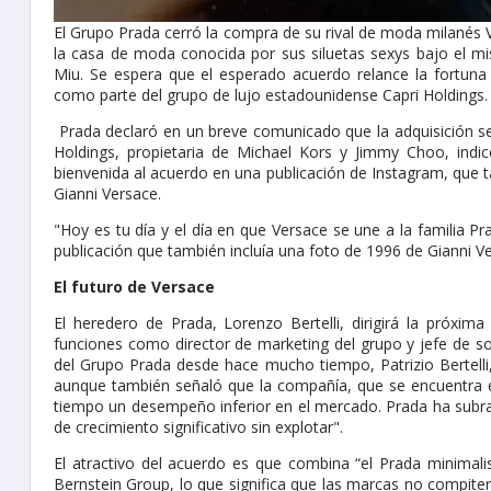
El Grupo Prada cerró la compra de su rival de moda milanés 
la casa de moda conocida por sus siluetas sexys bajo el mis
Miu. Se espera que el esperado acuerdo relance la fortun
como parte del grupo de lujo estadounidense Capri Holdings
Prada declaró en un breve comunicado que la adquisición se 
Holdings, propietaria de Michael Kors y Jimmy Choo, indicó
bienvenida al acuerdo en una publicación de Instagram, que
Gianni Versace.
"Hoy es tu día y el día en que Versace se une a la familia Pr
publicación que también incluía una foto de 1996 de Gianni V
El futuro de Versace
El heredero de Prada, Lorenzo Bertelli, dirigirá la próx
funciones como director de marketing del grupo y jefe de sost
del Grupo Prada desde hace mucho tiempo, Patrizio Bertelli
aunque también señaló que la compañía, que se encuentra 
tiempo un desempeño inferior en el mercado. Prada ha subra
de crecimiento significativo sin explotar".
El atractivo del acuerdo es que combina “el Prada minimalis
Bernstein Group, lo que significa que las marcas no compite