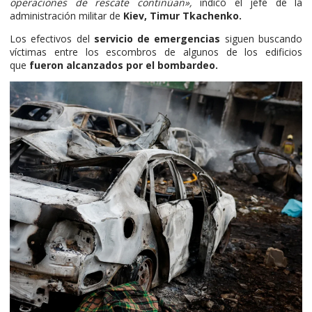
operaciones de rescate continúan»,
indicó el jefe de la
administración militar de
Kiev, Timur Tkachenko.
Los efectivos del
servicio de emergencias
siguen buscando
víctimas entre los escombros de algunos de los edificios
que
fueron alcanzados por el bombardeo.