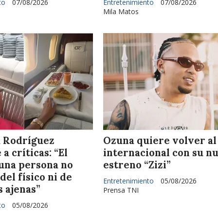
to
07/08/2026
Entretenimiento
07/08/2026
Mila Matos
 Rodríguez
Ozuna quiere volver al
a críticas: “El
internacional con su n
 una persona no
estreno “Zizi”
el físico ni de
Entretenimiento
05/08/2026
 ajenas”
Prensa TNI
to
05/08/2026