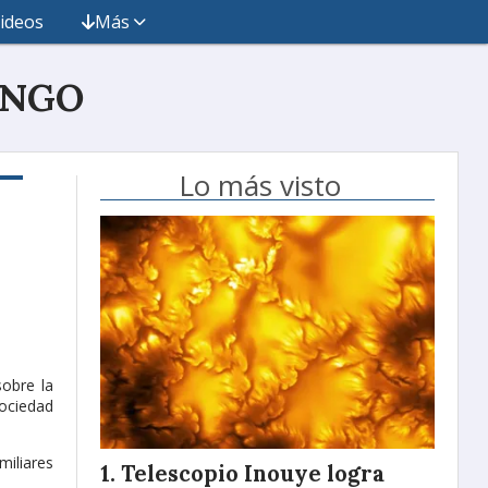
ideos
Más
INGO
Lo más visto
sobre la
sociedad
miliares
Telescopio Inouye logra