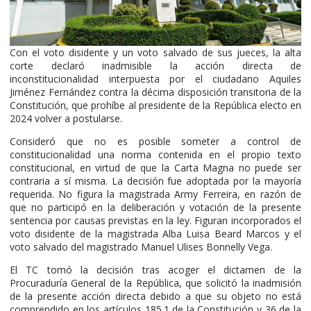
Con el voto disidente y un voto salvado de sus jueces, la alta
corte declaró inadmisible la acción directa de
inconstitucionalidad interpuesta por el ciudadano Aquiles
Jiménez Fernández contra la décima disposición transitoria de la
Constitución, que prohíbe al presidente de la República electo en
2024 volver a postularse.
Consideró que no es posible someter a control de
constitucionalidad una norma contenida en el propio texto
constitucional, en virtud de que la Carta Magna no puede ser
contraria a sí misma. La decisión fue adoptada por la mayoría
requerida. No figura la magistrada Army Ferreira, en razón de
que no participó en la deliberación y votación de la presente
sentencia por causas previstas en la ley. Figuran incorporados el
voto disidente de la magistrada Alba Luisa Beard Marcos y el
voto salvado del magistrado Manuel Ulises Bonnelly Vega.
El TC tomó la decisión tras acoger el dictamen de la
Procuraduría General de la República, que solicitó la inadmisión
de la presente acción directa debido a que su objeto no está
comprendido en los artículos 185.1 de la Constitución y 36 de la