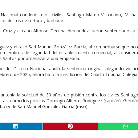
o Nacional condenó a los civiles, Santiago Mateo Victoriano, Micha
los delitos de tortura y barbarie.
la Cruz y el cabo Alfonso Decena Hernández fueron sentenciados a
íguez y el raso Sari Manuel González García, al comprobarse que no
o miembros de seguridad del establecimiento comercial, al consider
los Santos por amenazar a una empleada.
 del Distrito Nacional anuló la sentencia original, alegando violac
febrero de 2025, ahora bajo la jurisdicción del Cuarto Tribunal Colegi
ntenía la solicitud de 30 años de prisión contra los civiles Santia
, así como los policías Domingo Alberto Rodríguez (capitán), Germá
bo) y de Sari Manuel González García (raso).