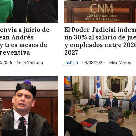
envía a juicio de
El Poder Judicial index
Jean Andrés
un 30% al salario de ju
y tres meses de
y empleados entre 202
preventiva
2027
8/2026
Celia Santana
Justicia
04/08/2026
Mila Matos