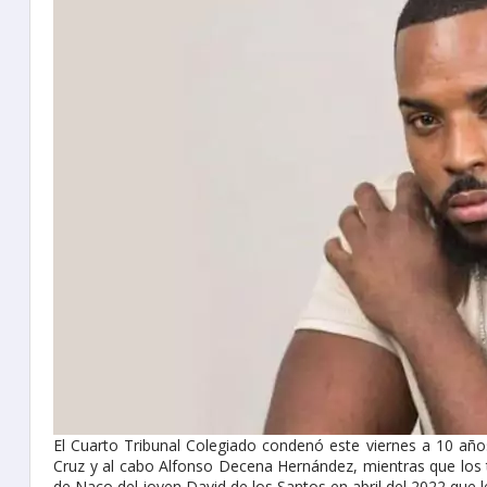
El Cuarto Tribunal Colegiado condenó este viernes a 10 años
Cruz y al cabo Alfonso Decena Hernández, mientras que los tr
de Naco del joven David de los Santos en abril del 2022 que 