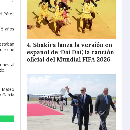
el Pérez
 15 años
 estaban
Shakira lanza la versión en
arse que
español de ‘Dai Dai’, la canción
oficial del Mundial FIFA 2026
iones al
ado.
go Mateo
n García