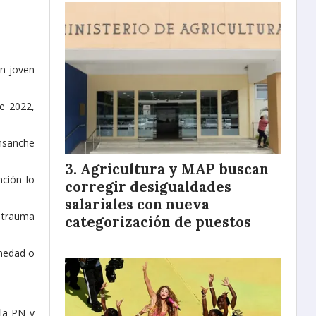
Un joven
e 2022,
Ensanche
Agricultura y MAP buscan
ción lo
corregir desigualdades
salariales con nueva
n trauma
categorización de puestos
rmedad o
 la PN y