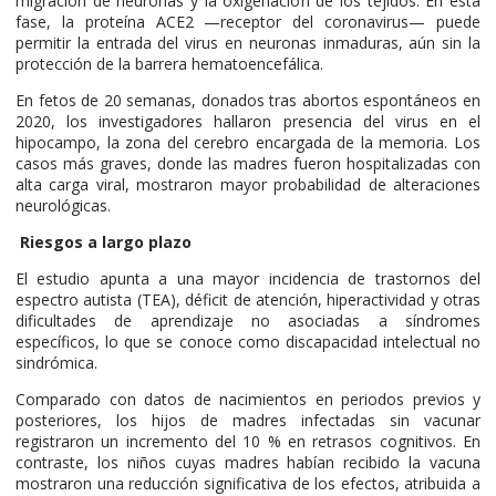
migración de neuronas y la oxigenación de los tejidos. En esta
fase, la proteína ACE2 —receptor del coronavirus— puede
permitir la entrada del virus en neuronas inmaduras, aún sin la
protección de la barrera hematoencefálica.
En fetos de 20 semanas, donados tras abortos espontáneos en
2020, los investigadores hallaron presencia del virus en el
hipocampo, la zona del cerebro encargada de la memoria. Los
casos más graves, donde las madres fueron hospitalizadas con
alta carga viral, mostraron mayor probabilidad de alteraciones
neurológicas.
Riesgos a largo plazo
El estudio apunta a una mayor incidencia de trastornos del
espectro autista (TEA), déficit de atención, hiperactividad y otras
dificultades de aprendizaje no asociadas a síndromes
específicos, lo que se conoce como discapacidad intelectual no
sindrómica.
Comparado con datos de nacimientos en periodos previos y
posteriores, los hijos de madres infectadas sin vacunar
registraron un incremento del 10 % en retrasos cognitivos. En
contraste, los niños cuyas madres habían recibido la vacuna
mostraron una reducción significativa de los efectos, atribuida a