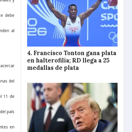
rte debe
onden al
Francisco Tonton gana plata
en halterofilia; RD llega a 25
 acercar
medallas de plata
onas del
el 11 de
del país
antes en