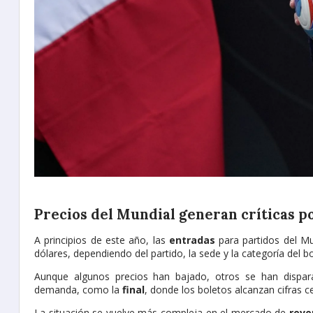
Precios del Mundial generan críticas po
A principios de este año, las
entradas
para partidos del M
dólares, dependiendo del partido, la sede y la categoría del bo
Aunque algunos precios han bajado, otros se han dispar
demanda, como la
final
, donde los boletos alcanzan cifras c
La situación se vuelve más compleja en el mercado de
reve