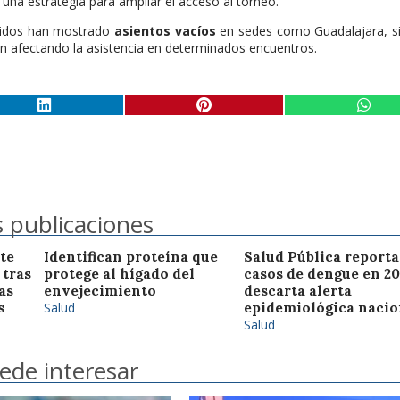
 una estrategia para ampliar el acceso al torneo.
rtidos han mostrado
asientos vacíos
en sedes como Guadalajara, s
án afectando la asistencia en determinados encuentros.
 publicaciones
te
Identifican proteína que
Salud Pública reporta
 tras
protege al hígado del
casos de dengue en 20
as
envejecimiento
descarta alerta
s
Salud
epidemiológica nacio
Salud
ede interesar